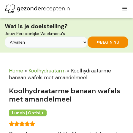
Ga
M
naar
de
inhoud
Wat is je doelstelling?
Jouw Persoonlijke Weekmenu's
BEGIN NU
Home
»
Koolhydraatarm
»
Koolhydraatarme
banaan wafels met amandelmeel
Koolhydraatarme banaan wafels
met amandelmeel
Lunch | Ontbijt