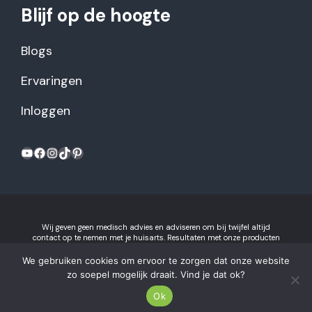
Blijf op de hoogte
Blogs
Ervaringen
Inloggen
YouTube
Facebook
Instagram
TikTok
Pinterest
Wij geven geen medisch advies en adviseren om bij twijfel altijd
contact op te nemen met je huisarts. Resultaten met onze producten
kunnen variëren per individu.
Algemene voorwaarden en
privacyverklaring
We gebruiken cookies om ervoor te zorgen dat onze website
Gezonderecepten.nl is onderdeel van Recept voor Succes B.V.
zo soepel mogelijk draait. Vind je dat ok?
2026 © Gezonderecepten.nl.
Ok