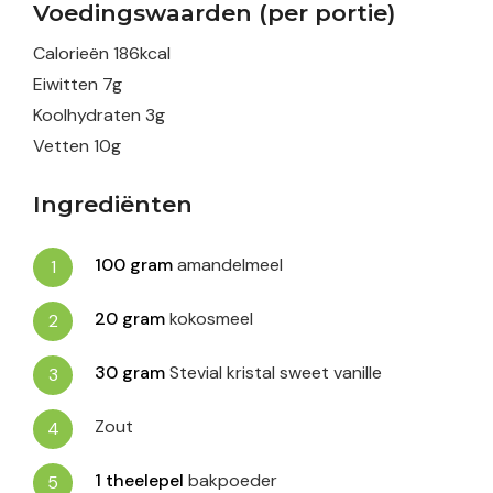
Voedingswaarden (per portie)
Calorieën
186
kcal
Eiwitten
7
g
Koolhydraten
3
g
Vetten
10
g
Ingrediënten
100
gram
amandelmeel
20
gram
kokosmeel
30
gram
Stevial kristal sweet vanille
Zout
1
theelepel
bakpoeder