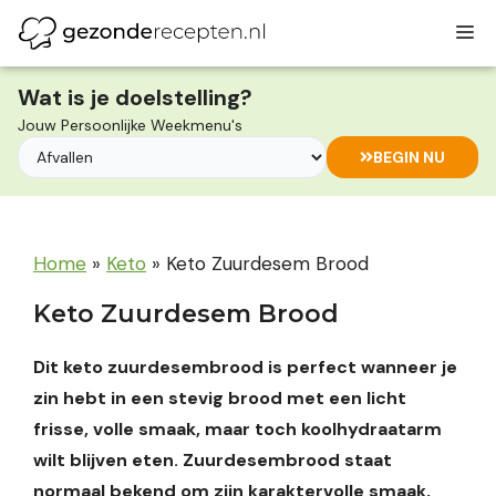
Ga
M
naar
de
inhoud
Wat is je doelstelling?
Jouw Persoonlijke Weekmenu's
BEGIN NU
Home
»
Keto
»
Keto Zuurdesem Brood
Keto Zuurdesem Brood
Dit keto zuurdesembrood is perfect wanneer je
zin hebt in een stevig brood met een licht
frisse, volle smaak, maar toch koolhydraatarm
wilt blijven eten. Zuurdesembrood staat
normaal bekend om zijn karaktervolle smaak,