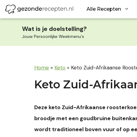
Ga
Alle Recepten
naar
de
inhoud
Wat is je doelstelling?
Jouw Persoonlijke Weekmenu's
Home
»
Keto
»
Keto Zuid-Afrikaanse Roos
Keto Zuid-Afrikaa
Deze keto Zuid-Afrikaanse roosterkoek 
broodje met een goudbruine buitenkan
wordt traditioneel boven vuur of op e