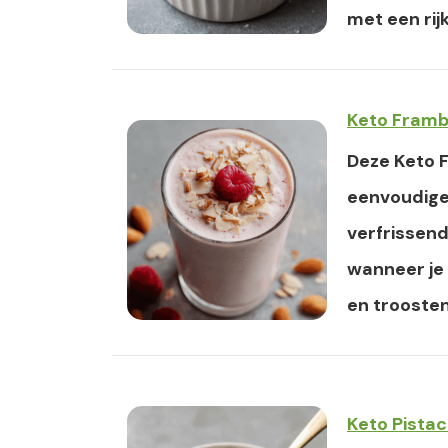
met een rij
Keto Fram
Deze Keto 
eenvoudige
verfrissen
wanneer je 
en troosten
Keto Pistac