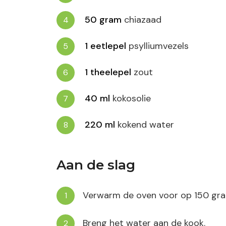
50
gram
chiazaad
1
eetlepel
psylliumvezels
1
theelepel
zout
40
ml
kokosolie
220
ml
kokend water
Aan de slag
Verwarm de oven voor op 150 gra
Breng het water aan de kook.