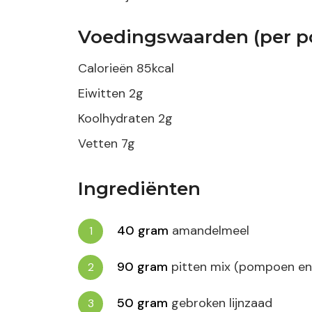
Voedingswaarden (per po
Calorieën
85
kcal
Eiwitten
2
g
Koolhydraten
2
g
Vetten
7
g
Ingrediënten
40
gram
amandelmeel
90
gram
pitten mix (pompoen e
50
gram
gebroken lijnzaad