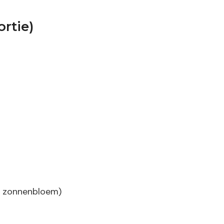
rtie)
n zonnenbloem)