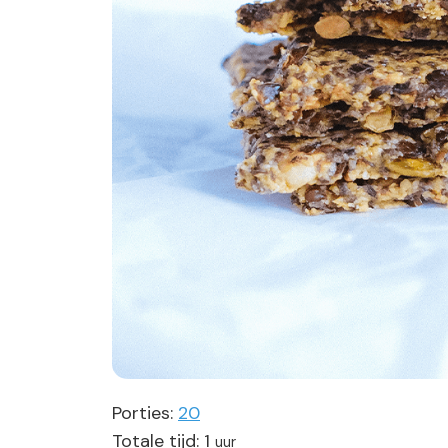
Porties:
20
uur
Totale tijd:
1
uur