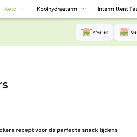
Keto
Koolhydraatarm
Intermittent Fa
Afvallen
Ge
rs
ackers recept voor de perfecte snack tijdens