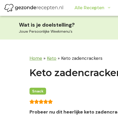
Ga
Alle Recepten
naar
de
inhoud
Wat is je doelstelling?
Jouw Persoonlijke Weekmenu's
Home
»
Keto
»
Keto zadencrackers
Keto zadencracke
Snack
Probeer nu dit heerlijke keto zadencr