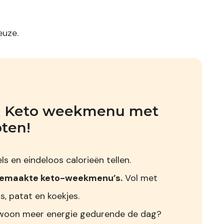
euze.
jk Keto weekmenu met 
pten!
s en eindeloos calorieën tellen.
gemaakte keto-weekmenu’s.
Vol met
s, patat en koekjes.
 gewoon meer energie gedurende de dag?