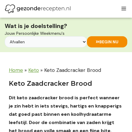
Ga
M
naar
de
inhoud
Wat is je doelstelling?
Jouw Persoonlijke Weekmenu's
BEGIN NU
Home
»
Keto
»
Keto Zaadcracker Brood
Keto Zaadcracker Brood
Dit keto zaadcracker brood is perfect wanneer
je zin hebt in iets stevigs, hartigs en knapperigs
dat goed past binnen een koolhydraatarme
leefstijl. Door de combinatie van zaden krijgt
het brood een volle smaak en een fijne bite.