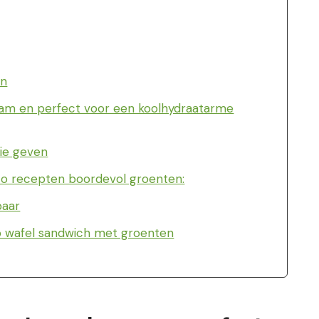
en
zaam en perfect voor een koolhydraatarme
gie geven
eto recepten boordevol groenten:
baar
o wafel sandwich met groenten