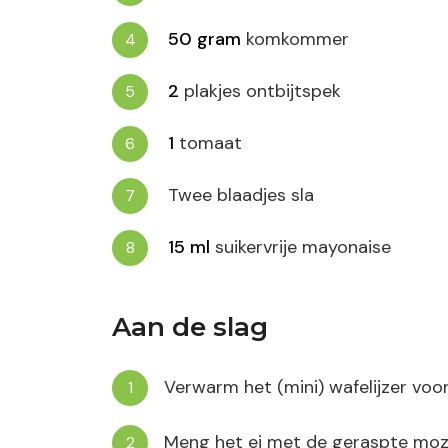
50
gram
komkommer
2
plakjes ontbijtspek
1
tomaat
Twee blaadjes sla
15
ml
suikervrije mayonaise
Aan de slag
Verwarm het (mini) wafelijzer voor
Meng het ei met de geraspte mozz