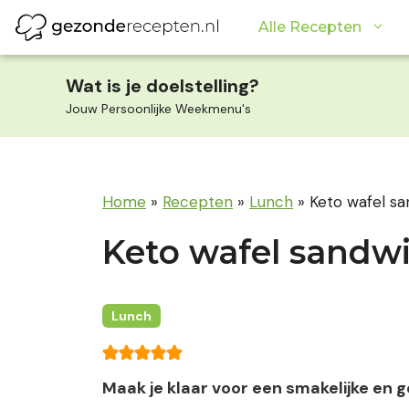
Ga
Alle Recepten
naar
de
inhoud
Wat is je doelstelling?
Jouw Persoonlijke Weekmenu's
Home
»
Recepten
»
Lunch
»
Keto wafel s
Keto wafel sandw
Lunch
Maak je klaar voor een smakelijke en 