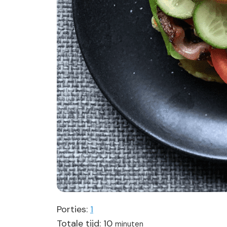
Porties:
1
minuten
Totale tijd:
10
minuten