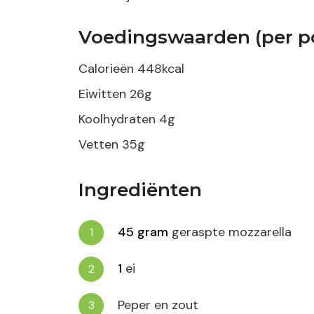
Voedingswaarden (per po
Calorieën
448
kcal
Eiwitten
26
g
Koolhydraten
4
g
Vetten
35
g
Ingrediënten
45
gram
geraspte mozzarella
1
ei
Peper en zout