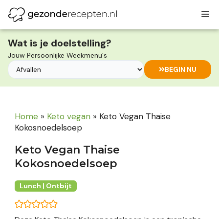
Ga
M
naar
de
inhoud
Wat is je doelstelling?
Jouw Persoonlijke Weekmenu's
BEGIN NU
Home
»
Keto vegan
»
Keto Vegan Thaise
Kokosnoedelsoep
Keto Vegan Thaise
Kokosnoedelsoep
Lunch | Ontbijt