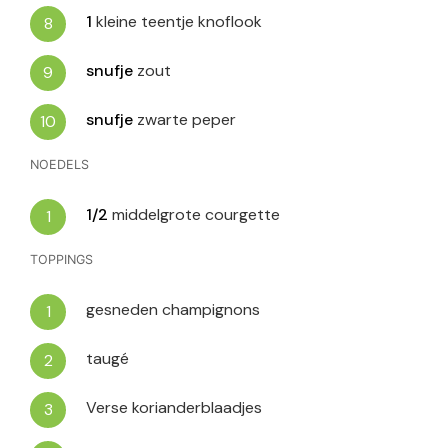
1
kleine teentje knoflook
snufje
zout
snufje
zwarte peper
NOEDELS
1/2
middelgrote courgette
TOPPINGS
gesneden champignons
taugé
Verse korianderblaadjes