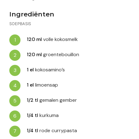
Ingrediënten
SOEPBASIS
120
ml
volle kokosmelk
120
ml
groentebouillon
1
el
kokosamino’s
1
el
limoensap
1/2
tl
gemalen gember
1/4
tl
kurkuma
1/4
tl
rode currypasta