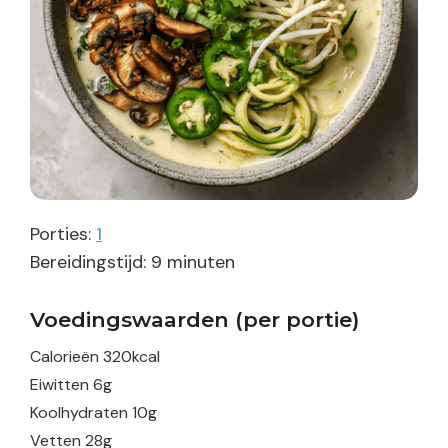
Porties:
1
minuten
Bereidingstijd:
9
minuten
Voedingswaarden (per portie)
Calorieën
320
kcal
Eiwitten
6
g
Koolhydraten
10
g
Vetten
28
g