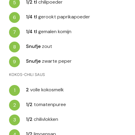
1/2
tl
chilipoeder
1/4
tl
gerookt paprikapoeder
1/4
tl
gemalen komijn
Snufje
zout
Snufje
zwarte peper
KOKOS-CHILI SAUS
2
volle kokosmelk
1/2
tomatenpuree
1/2
chilivlokken
1/2
limoensap