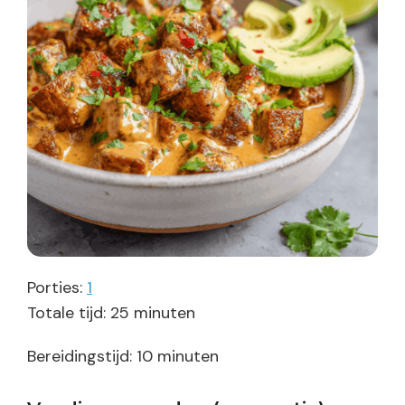
Porties:
1
minuten
Totale tijd:
25
minuten
minuten
Bereidingstijd:
10
minuten