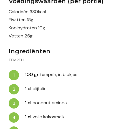
Voedingswaarden (per portie)
Calorieën
330
kcal
Eiwitten
18
g
Koolhydraten
10
g
Vetten
25
g
Ingrediënten
TEMPEH
100
gr
tempeh, in blokjes
1
el
olijfolie
1
el
coconut aminos
1
el
volle kokosmelk