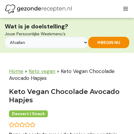
Ga
M
naar
de
inhoud
Wat is je doelstelling?
Jouw Persoonlijke Weekmenu's
BEGIN NU
Home
»
Keto vegan
»
Keto Vegan Chocolade
Avocado Hapjes
Keto Vegan Chocolade Avocado
Hapjes
Dessert | Snack