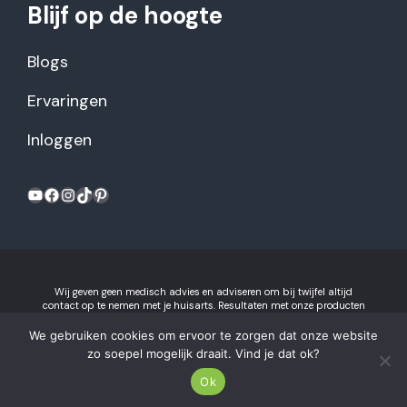
Blijf op de hoogte
Blogs
Ervaringen
Inloggen
YouTube
Facebook
Instagram
TikTok
Pinterest
Wij geven geen medisch advies en adviseren om bij twijfel altijd
contact op te nemen met je huisarts. Resultaten met onze producten
kunnen variëren per individu.
Algemene voorwaarden en
privacyverklaring
We gebruiken cookies om ervoor te zorgen dat onze website
Gezonderecepten.nl is onderdeel van Recept voor Succes B.V.
zo soepel mogelijk draait. Vind je dat ok?
2026 © Gezonderecepten.nl.
Ok