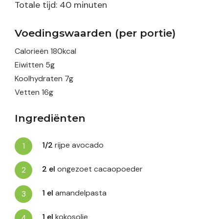
minuten
Totale tijd:
40
minuten
Voedingswaarden (per portie)
Calorieën
180
kcal
Eiwitten
5
g
Koolhydraten
7
g
Vetten
16
g
Ingrediënten
1/2
rijpe avocado
2
el
ongezoet cacaopoeder
1
el
amandelpasta
1
el
kokosolie