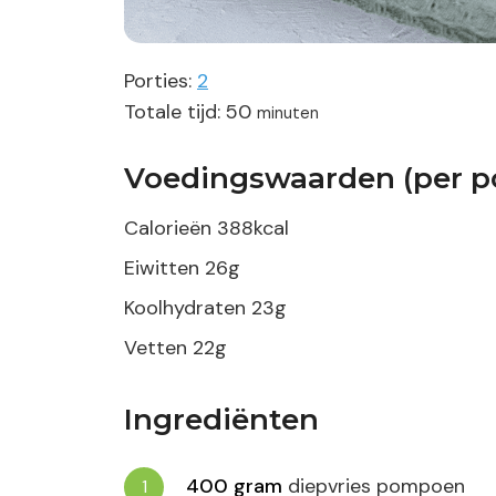
Porties:
2
minuten
Totale tijd:
50
minuten
Voedingswaarden (per po
Calorieën
388
kcal
Eiwitten
26
g
Koolhydraten
23
g
Vetten
22
g
Ingrediënten
400
gram
diepvries pompoen