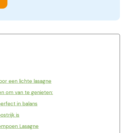
or een lichte lasagne
 om van te genieten:
perfect in balans
strijk is
Pompoen Lasagne