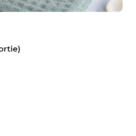
rtie)