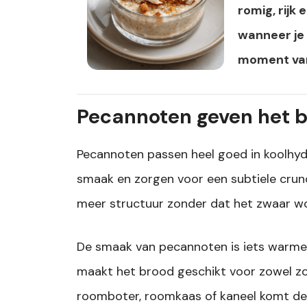
romig, rijk
wanneer je 
moment van
Pecannoten geven het br
Pecannoten passen heel goed in koolhyd
smaak en zorgen voor een subtiele crun
meer structuur zonder dat het zwaar wo
De smaak van pecannoten is iets warmer
maakt het brood geschikt voor zowel zo
roomboter, roomkaas of kaneel komt de