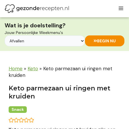
Ga
M
naar
de
inhoud
Wat is je doelstelling?
Jouw Persoonlijke Weekmenu's
BEGIN NU
Home
»
Keto
»
Keto parmezaan ui ringen met
kruiden
Keto parmezaan ui ringen met
kruiden
Snack