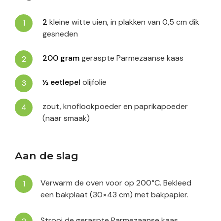
2
kleine witte uien, in plakken van 0,5 cm dik
gesneden
200
gram
geraspte Parmezaanse kaas
½
eetlepel
olijfolie
zout, knoflookpoeder en paprikapoeder
(naar smaak)
Aan de slag
Verwarm de oven voor op 200°C. Bekleed
een bakplaat (30×43 cm) met bakpapier.
Strooi de geraspte Parmezaanse kaas