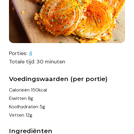
Porties:
4
minuten
Totale tijd:
30
minuten
Voedingswaarden (per portie)
Calorieën
150
kcal
Eiwitten
8
g
Koolhydraten
5
g
Vetten
12
g
Ingrediënten