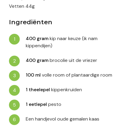
Vetten
44
g
Ingrediënten
400
gram
kip naar keuze (ik nam
kippendijen)
400
gram
brocolie uit de vriezer
100
ml
volle room of plantaardige room
1
theelepel
kippenkruiden
1
eetlepel
pesto
Een handjevol oude gemalen kaas