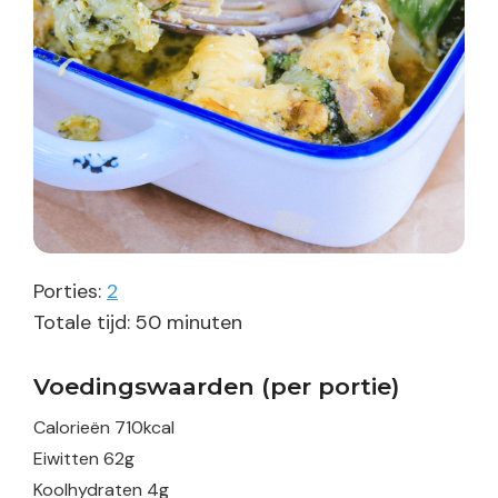
Porties:
2
minuten
Totale tijd:
50
minuten
Voedingswaarden (per portie)
Calorieën
710
kcal
Eiwitten
62
g
Koolhydraten
4
g