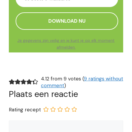
Je gegevens zijn veilig en je kunt je op elk moment
afmelden.
4.12 from 9 votes (
9 ratings without
comment
)
Plaats een reactie
Rating recept
Reactie