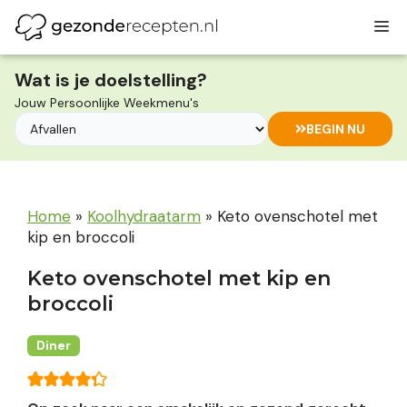
Ga
M
naar
de
inhoud
Wat is je doelstelling?
Jouw Persoonlijke Weekmenu's
BEGIN NU
Home
»
Koolhydraatarm
»
Keto ovenschotel met
kip en broccoli
Keto ovenschotel met kip en
broccoli
Diner