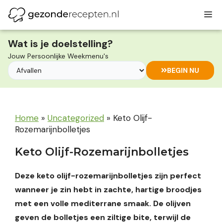
Ga
M
naar
de
inhoud
Wat is je doelstelling?
Jouw Persoonlijke Weekmenu's
BEGIN NU
Home
»
Uncategorized
»
Keto Olijf-
Rozemarijnbolletjes
Keto Olijf-Rozemarijnbolletjes
Deze keto olijf-rozemarijnbolletjes zijn perfect
wanneer je zin hebt in zachte, hartige broodjes
met een volle mediterrane smaak. De olijven
geven de bolletjes een ziltige bite, terwijl de