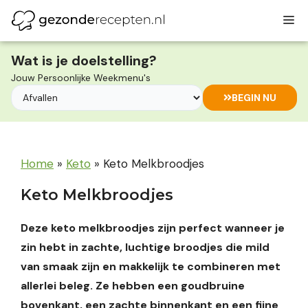
Ga
M
naar
de
inhoud
Wat is je doelstelling?
Jouw Persoonlijke Weekmenu's
BEGIN NU
Home
»
Keto
»
Keto Melkbroodjes
Keto Melkbroodjes
Deze keto melkbroodjes zijn perfect wanneer je
zin hebt in zachte, luchtige broodjes die mild
van smaak zijn en makkelijk te combineren met
allerlei beleg. Ze hebben een goudbruine
bovenkant, een zachte binnenkant en een fijne