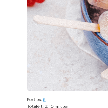
Porties:
6
minuten
Totale tijd:
10
minuten