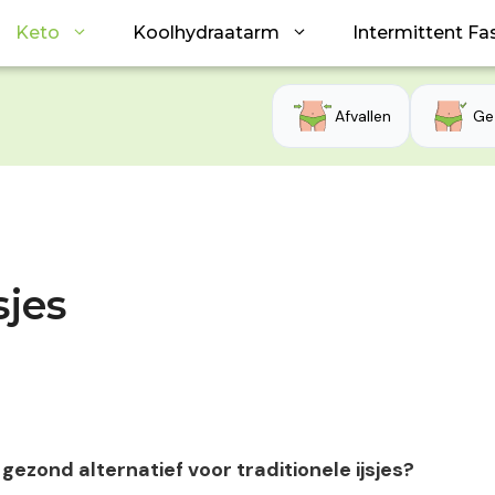
Keto
Koolhydraatarm
Intermittent Fa
Afvallen
Ge
sjes
 gezond alternatief voor traditionele ijsjes?