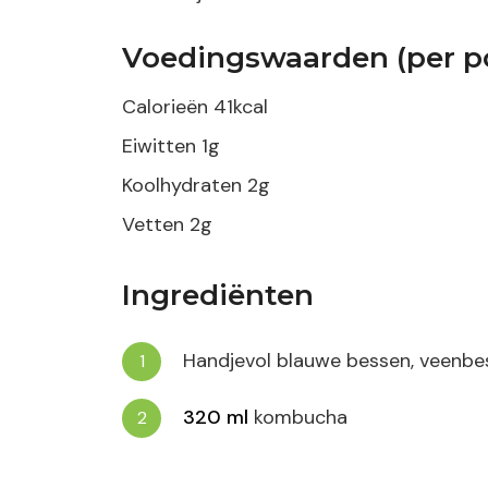
Voedingswaarden (per po
Calorieën
41
kcal
Eiwitten
1
g
Koolhydraten
2
g
Vetten
2
g
Ingrediënten
Handjevol blauwe bessen, veenbe
320
ml
kombucha