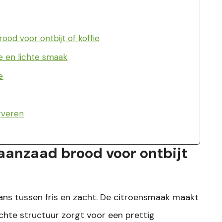
ood voor ontbijt of koffie
e en lichte smaak
e
rveren
aanzaad brood voor ontbijt
lans tussen fris en zacht. De citroensmaak maakt
zachte structuur zorgt voor een prettig