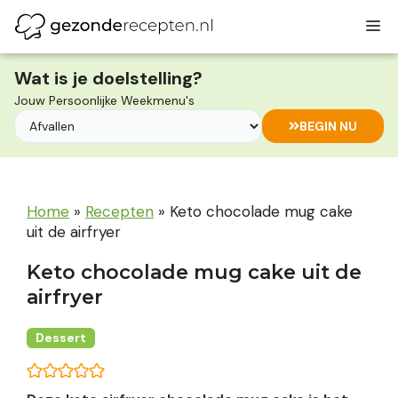
Ga
M
naar
de
inhoud
Wat is je doelstelling?
Jouw Persoonlijke Weekmenu's
BEGIN NU
Home
»
Recepten
»
Keto chocolade mug cake
uit de airfryer
Keto chocolade mug cake uit de
airfryer
Dessert