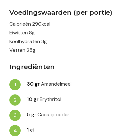
Voedingswaarden (per portie)
Calorieën
290
kcal
Eiwitten
8
g
Koolhydraten
3
g
Vetten
25
g
Ingrediënten
30
gr
Amandelmeel
10
gr
Erythritol
5
gr
Cacaopoeder
1
ei