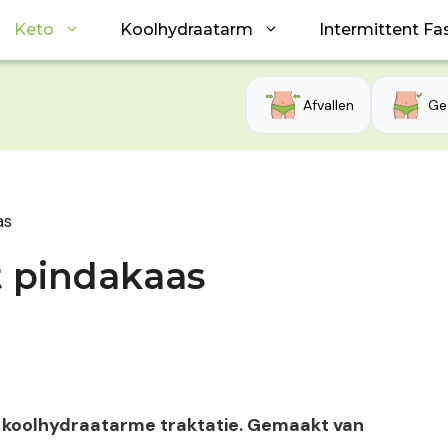
Keto
Koolhydraatarm
Intermittent Fa
Afvallen
Ge
as
t pindakaas
je, koolhydraatarme traktatie. Gemaakt van