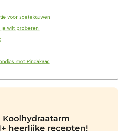
tie voor zoetekauwen
 je wilt proberen:
k
londies met Pindakaas
k Koolhydraatarm 
 heerlijke recepten!