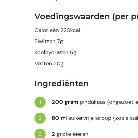
Voedingswaarden (per po
Calorieën
220
kcal
Eiwitten
7
g
Koolhydraten
6
g
Vetten
20
g
Ingrediënten
200
gram
pindakaas (ongezoet e
80
ml
suikervrije siroop (zoals su
2
grote eieren