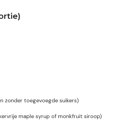
rtie)
n zonder toegevoegde suikers)
ikervrije maple syrup of monkfruit siroop)