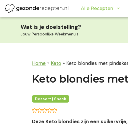
Ga
Alle Recepten
naar
de
inhoud
Wat is je doelstelling?
Jouw Persoonlijke Weekmenu's
Home
»
Keto
»
Keto blondies met pindaka
Keto blondies me
Dessert | Snack
Deze Keto blondies zijn een suikervri