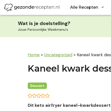
Ga
Alle Recepten
naar
de
inhoud
Wat is je doelstelling?
Jouw Persoonlijke Weekmenu's
Home
»
Uncategorized
»
Kaneel kwark dess
Kaneel kwark desse
Dessert
Dit keto airfryer kaneel-kwarkdessert 