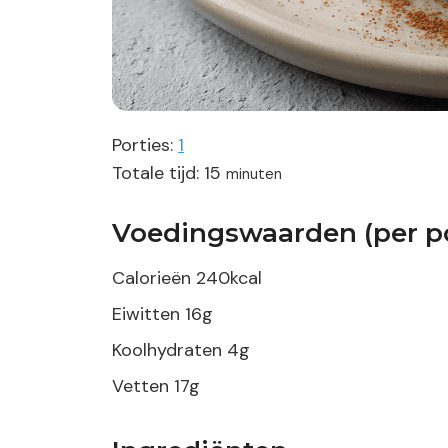
Porties:
1
minuten
Totale tijd:
15
minuten
Voedingswaarden (per po
Calorieën
240
kcal
Eiwitten
16
g
Koolhydraten
4
g
Vetten
17
g