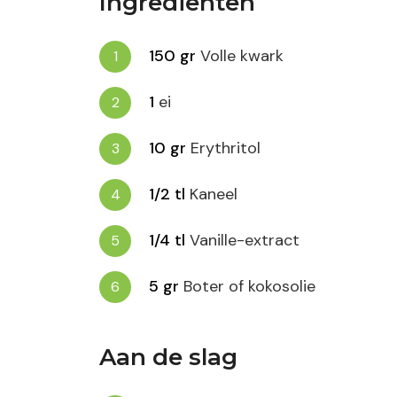
Ingrediënten
150
gr
Volle kwark
1
ei
10
gr
Erythritol
1/2
tl
Kaneel
1/4
tl
Vanille-extract
5
gr
Boter of kokosolie
Aan de slag