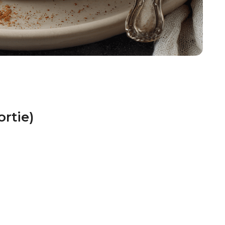
rtie)