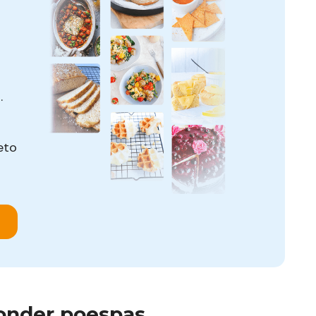
.
eto
onder poespas