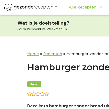
Ga
Alle Recepten
naar
de
inhoud
Wat is je doelstelling?
Jouw Persoonlijke Weekmenu's
Home
»
Recepten
»
Hamburger zonder broo
Hamburger zonder 
Diner
Deze keto hamburger zonder brood uit d