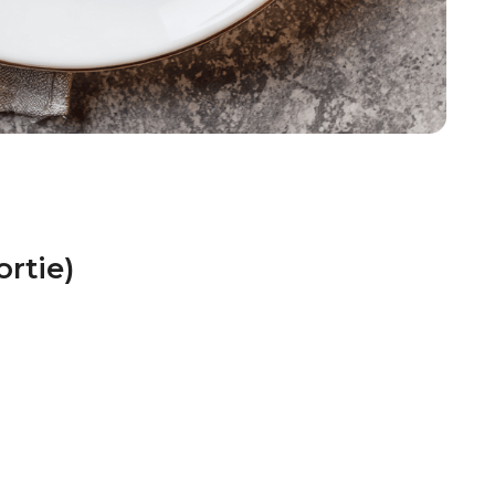
rtie)