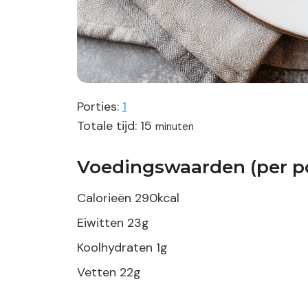
Porties:
1
minuten
Totale tijd:
15
minuten
Voedingswaarden (per po
Calorieën
290
kcal
Eiwitten
23
g
Koolhydraten
1
g
Vetten
22
g