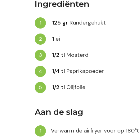
Ingrediënten
125
gr
Rundergehakt
1
ei
1/2
tl
Mosterd
1/4
tl
Paprikapoeder
1/2
tl
Olijfolie
Aan de slag
Verwarm de airfryer voor op 180°