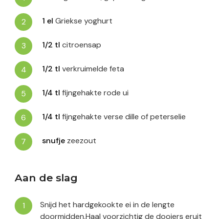
1
el
Griekse yoghurt
1/2
tl
citroensap
1/2
tl
verkruimelde feta
1/4
tl
fijngehakte rode ui
1/4
tl
fijngehakte verse dille of peterselie
snufje
zeezout
Aan de slag
Snijd het hardgekookte ei in de lengte
doormidden.Haal voorzichtig de dooiers eruit