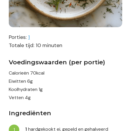
Porties:
1
minuten
Totale tijd:
10
minuten
Voedingswaarden (per portie)
Calorieën
70
kcal
Eiwitten
6
g
Koolhydraten
1
g
Vetten
4
g
Ingrediënten
1
hardgekookt ei, gepeld en gehalveerd