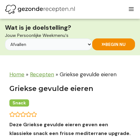
Ga
M
naar
de
inhoud
Wat is je doelstelling?
Jouw Persoonlijke Weekmenu's
BEGIN NU
Home
»
Recepten
»
Griekse gevulde eieren
Griekse gevulde eieren
Snack
Deze Griekse gevulde eieren geven een
klassieke snack een frisse mediterrane upgrade.