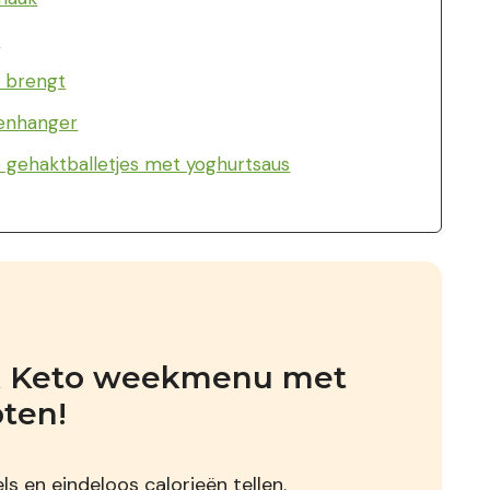
:
s brengt
genhanger
 gehaktballetjes met yoghurtsaus
jk Keto weekmenu met 
pten!
s en eindeloos calorieën tellen.