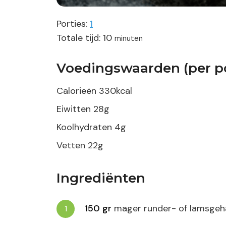
Porties:
1
minuten
Totale tijd:
10
minuten
Voedingswaarden (per po
Calorieën
330
kcal
Eiwitten
28
g
Koolhydraten
4
g
Vetten
22
g
Ingrediënten
150
gr
mager runder- of lamsgeh