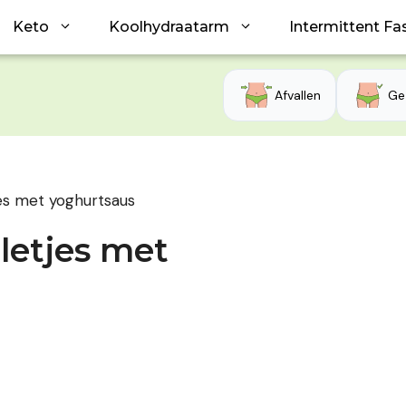
Keto
Koolhydraatarm
Intermittent Fa
Afvallen
Ge
es met yoghurtsaus
letjes met