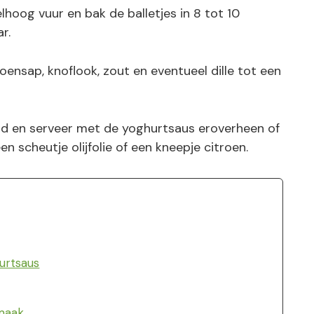
elhoog vuur en bak de balletjes in 8 tot 10
r.
ensap, knoflook, zout en eventueel dille tot een
rd en serveer met de yoghurtsaus eroverheen of
n scheutje olijfolie of een kneepje citroen.
urtsaus
maak