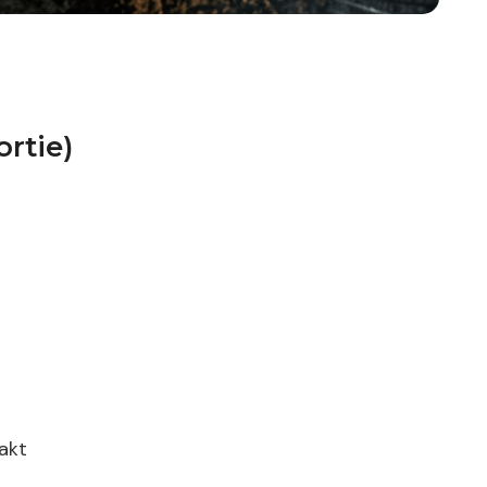
rtie)
akt