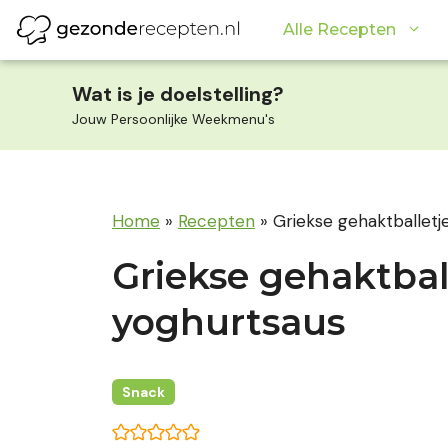
Ga
Alle Recepten
naar
de
inhoud
Wat is je doelstelling?
Jouw Persoonlijke Weekmenu's
Home
»
Recepten
»
Griekse gehaktballetj
Griekse gehaktbal
yoghurtsaus
Snack