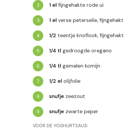
1
el
fijngehakte rode ui
1
el
verse peterselie, fijngehakt
1/2
teentje knoflook, fijngehakt
1/4
tl
gedroogde oregano
1/4
tl
gemalen komijn
1/2
el
olijfolie
snufje
zeezout
snufje
zwarte peper
VOOR DE YOGHURTSAUS: