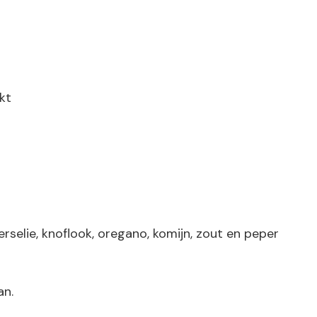
kt
rselie, knoflook, oregano, komijn, zout en peper
an.