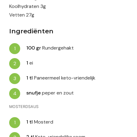
Koolhydraten
3
g
Vetten
27
g
Ingrediënten
100
gr
Rundergehakt
1
ei
1
tl
Paneermeel keto-vriendelijk
snufje
peper en zout
MOSTERDSAUS
1
tl
Mosterd
2
tl
Keto-vriendelijke room