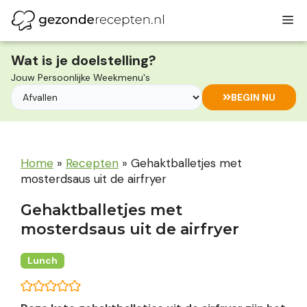
Ga
M
naar
de
inhoud
Wat is je doelstelling?
Jouw Persoonlijke Weekmenu's
BEGIN NU
Home
»
Recepten
»
Gehaktballetjes met
mosterdsaus uit de airfryer
Gehaktballetjes met
mosterdsaus uit de airfryer
Lunch