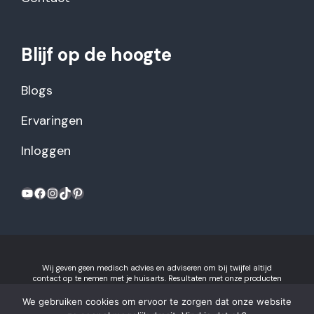
Blijf op de hoogte
Blogs
Ervaringen
Inloggen
YouTube
Facebook
Instagram
TikTok
Pinterest
Wij geven geen medisch advies en adviseren om bij twijfel altijd
contact op te nemen met je huisarts. Resultaten met onze producten
kunnen variëren per individu.
Algemene voorwaarden en
privacyverklaring
We gebruiken cookies om ervoor te zorgen dat onze website
Gezonderecepten.nl is onderdeel van Recept voor Succes B.V.