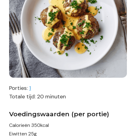
Porties:
1
minuten
Totale tijd:
20
minuten
Voedingswaarden (per portie)
Calorieën
350
kcal
Eiwitten
25
g