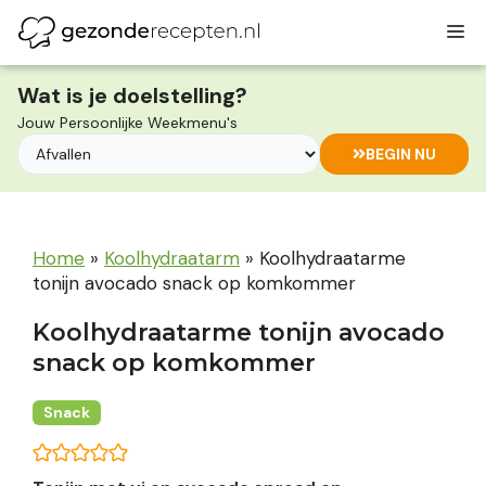
Ga
M
naar
de
inhoud
Wat is je doelstelling?
Jouw Persoonlijke Weekmenu's
BEGIN NU
Home
»
Koolhydraatarm
»
Koolhydraatarme
tonijn avocado snack op komkommer
Koolhydraatarme tonijn avocado
snack op komkommer
Snack