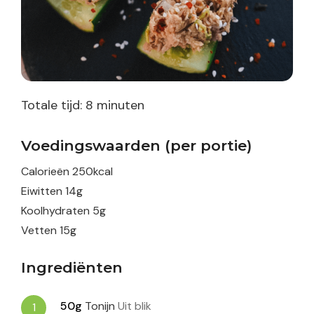
minuten
Totale tijd:
8
minuten
Voedingswaarden (per portie)
Calorieën
250
kcal
Eiwitten
14
g
Koolhydraten
5
g
Vetten
15
g
Ingrediënten
50g
Tonijn
Uit blik