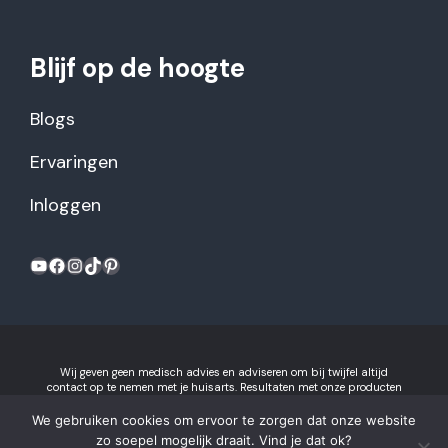
Blijf op de hoogte
Blogs
Ervaringen
Inloggen
YouTube
Facebook
Instagram
TikTok
Pinterest
Wij geven geen medisch advies en adviseren om bij twijfel altijd
contact op te nemen met je huisarts. Resultaten met onze producten
kunnen variëren per individu.
Algemene voorwaarden en
privacyverklaring
We gebruiken cookies om ervoor te zorgen dat onze website
Gezonderecepten.nl is onderdeel van Recept voor Succes B.V.
zo soepel mogelijk draait. Vind je dat ok?