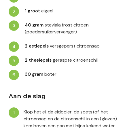
1
groot
eigeel
40
gram
steviala frost citroen
(poedersuikervervanger)
2
eetlepels
versgeperst citroensap
2
theelepels
geraspte citroenschil
30
gram
boter
Aan de slag
Klop het ei, de eidooier, de zoetstof, het
citroensap en de citroenschil in een (glazen)
kom boven een pan met bijna kokend water