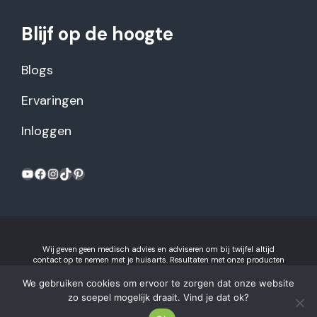
Blijf op de hoogte
Blogs
Ervaringen
Inloggen
YouTube
Facebook
Instagram
TikTok
Pinterest
Wij geven geen medisch advies en adviseren om bij twijfel altijd
contact op te nemen met je huisarts. Resultaten met onze producten
kunnen variëren per individu.
Algemene voorwaarden en
privacyverklaring
We gebruiken cookies om ervoor te zorgen dat onze website
Gezonderecepten.nl is onderdeel van Recept voor Succes B.V.
zo soepel mogelijk draait. Vind je dat ok?