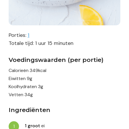
Porties:
1
uur
minuten
Totale tijd:
1
uur
15
minuten
Voedingswaarden (per portie)
Calorieën
349
kcal
Eiwitten
9
g
Koolhydraten
3
g
Vetten
34
g
Ingrediënten
1
groot
ei