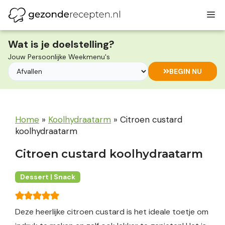
Ga
M
naar
de
inhoud
Wat is je doelstelling?
Jouw Persoonlijke Weekmenu's
BEGIN NU
Home
»
Koolhydraatarm
»
Citroen custard
koolhydraatarm
Citroen custard koolhydraatarm
Dessert | Snack
Deze heerlijke citroen custard is het ideale toetje om