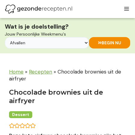
Ga
M
naar
de
inhoud
Wat is je doelstelling?
Jouw Persoonlijke Weekmenu's
BEGIN NU
Home
»
Recepten
»
Chocolade brownies uit de
airfryer
Chocolade brownies uit de
airfryer
Dessert