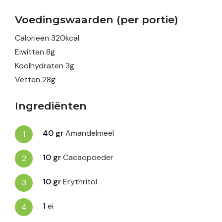
Voedingswaarden (per portie)
Calorieën
320
kcal
Eiwitten
8
g
Koolhydraten
3
g
Vetten
28
g
Ingrediënten
40
gr
Amandelmeel
10
gr
Cacaopoeder
10
gr
Erythritol
1
ei