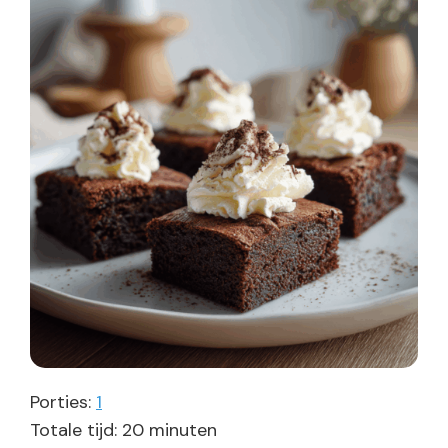
Porties:
1
minuten
Totale tijd:
20
minuten