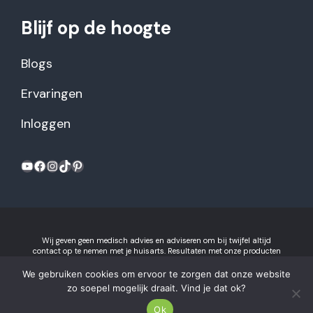
Blijf op de hoogte
Blogs
Ervaringen
Inloggen
YouTube
Facebook
Instagram
TikTok
Pinterest
Wij geven geen medisch advies en adviseren om bij twijfel altijd
contact op te nemen met je huisarts. Resultaten met onze producten
kunnen variëren per individu.
Algemene voorwaarden en
privacyverklaring
We gebruiken cookies om ervoor te zorgen dat onze website
Gezonderecepten.nl is onderdeel van Recept voor Succes B.V.
zo soepel mogelijk draait. Vind je dat ok?
2026 © Gezonderecepten.nl.
Ok