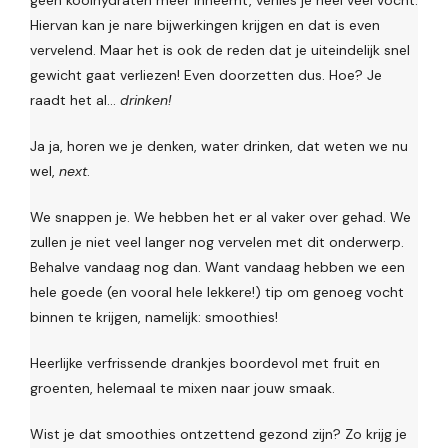
geen koolhydraten meer inneemt, verlies je heel veel vocht.
Hiervan kan je nare bijwerkingen krijgen en dat is even
vervelend. Maar het is ook de reden dat je uiteindelijk snel
gewicht gaat verliezen! Even doorzetten dus. Hoe? Je
raadt het al…
drinken!
Ja ja, horen we je denken, water drinken, dat weten we nu
wel,
next
.
We snappen je. We hebben het er al vaker over gehad. We
zullen je niet veel langer nog vervelen met dit onderwerp.
Behalve vandaag nog dan. Want vandaag hebben we een
hele goede (en vooral hele lekkere!) tip om genoeg vocht
binnen te krijgen, namelijk: smoothies!
Heerlijke verfrissende drankjes boordevol met fruit en
groenten, helemaal te mixen naar jouw smaak.
Wist je dat smoothies ontzettend gezond zijn? Zo krijg je