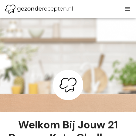
Ga
M
naar
de
inhoud
Welkom Bij Jouw 21