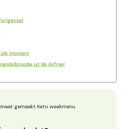
fortgevoel
:
or elk moment
andelbroodje uit de Airfryer
p maat gemaakt Keto weekmenu