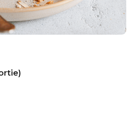
rtie)