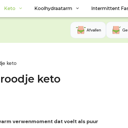
Keto
Koolhydraatarm
Intermittent Fa
Afvallen
Ge
je keto
roodje keto
, warm verwenmoment dat voelt als puur