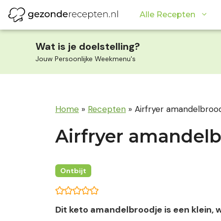
Ga
Alle Recepten
naar
de
inhoud
Wat is je doelstelling?
Jouw Persoonlijke Weekmenu's
Home
»
Recepten
»
Airfryer amandelbrood
Airfryer amandelb
Ontbijt
Dit keto amandelbroodje is een klein