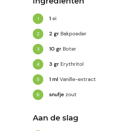
Ingrediënten
1
ei
2
gr
Bakpoeder
10
gr
Boter
3
gr
Erythritol
1
ml
Vanille-extract
snufje
zout
Aan de slag