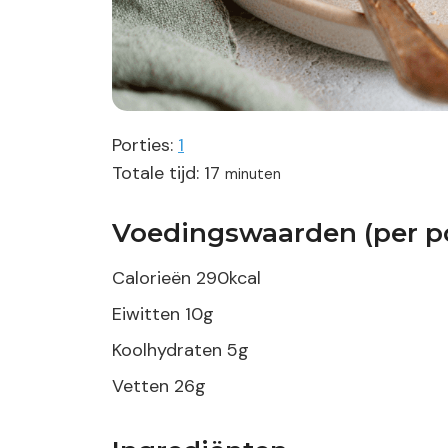
Porties:
1
minuten
Totale tijd:
17
minuten
Voedingswaarden (per po
Calorieën
290
kcal
Eiwitten
10
g
Koolhydraten
5
g
Vetten
26
g