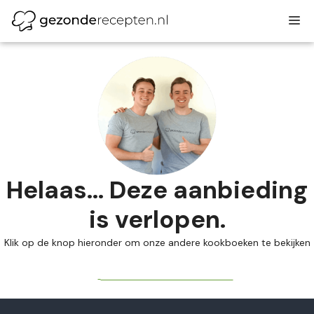
Ga
M
naar
de
inhoud
Helaas... Deze aanbieding
is verlopen.
Klik op de knop hieronder om onze andere kookboeken te bekijken
BEKIJK ONZE KOOKBOEKEN