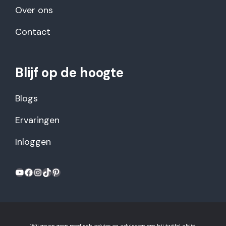
Over ons
Contact
Blijf op de hoogte
Blogs
Ervaringen
Inloggen
YouTube
Facebook
Instagram
TikTok
Pinterest
Wij geven geen medisch advies en adviseren om bij twijfel altijd