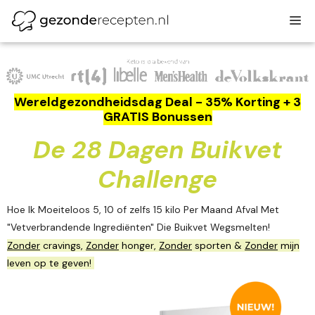
Ga
M
naar
de
inhoud
Wereldgezondheidsdag Deal - 35% Korting + 3
GRATIS Bonussen
De 28 Dagen Buikvet
Challenge
Hoe Ik Moeiteloos 5, 10 of zelfs 15 kilo Per Maand Afval Met
"Vetverbrandende Ingrediënten" Die Buikvet Wegsmelten!
Zonder
cravings,
Zonder
honger,
Zonder
sporten &
Zonder
mijn
leven op te geven!