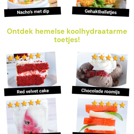
Ontdek hemelse koolhydraatarme
toetjes!