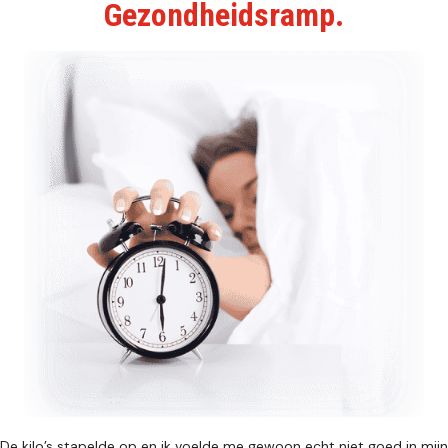
Gezondheidsramp.
De kilo’s stapelde op en ik voelde me gewoon echt niet goed in mijn