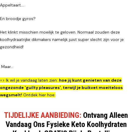
Appeltaart….
En broodje gyros?
Het klinkt misschien moeilijk te geloven. Normaal zouden deze
koolhydraatrijke dikmakers namelijk juist super slecht zijn voor je
gezondheid!
Maar…
=> Ik wil je vandaag laten zien:
hoe jij kunt genieten van deze
ongezonde ‘guilty pleasures’, terwijl je buikvet moeiteloos
wegsmelt!
Ontdek hier hoe:
TIJDELIJKE AANBIEDING:
Ontvang Alleen
Vandaag Ons Fysieke Keto Koolhydraten