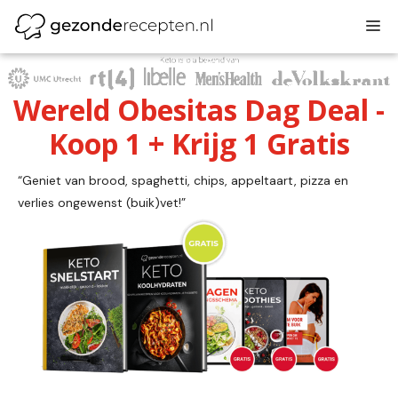
Ga
M
naar
de
inhoud
Wereld Obesitas Dag Deal -
Koop 1 + Krijg 1 Gratis
“Geniet van brood, spaghetti, chips, appeltaart, pizza en
verlies ongewenst (buik)vet!”