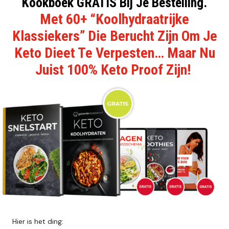
Kookboek GRATIS Bij Je Bestelling.
Met 60+ “Koolhydraatrijke
Klassiekers” Die Berucht Zijn Om Je
Keto Dieet Te Verpesten… Maar Nu
Juist 100% Keto Proof Zijn!
Hier is het ding: