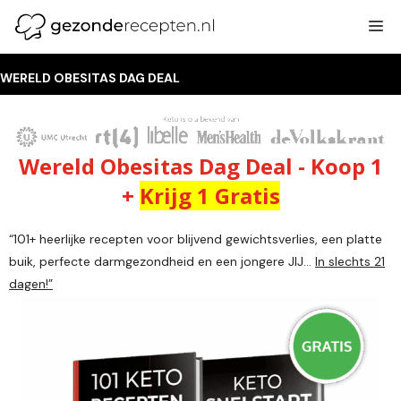
Ga
M
naar
de
inhoud
WERELD OBESITAS DAG DEAL
Wereld Obesitas Dag Deal - Koop 1
+
Krijg 1 Gratis
“101+ heerlijke recepten voor blijvend gewichtsverlies, een platte
buik, perfecte darmgezondheid en een jongere JIJ...
In slechts 21
dagen!”