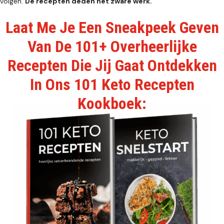
volgen.
De recepten deden het zware werk.
Laat Me Je Een Sneakpeek Geven
Van De 101+ Overheerlijke
Recepten Die Jij Gaat Ontdekken
In Ons 101 Keto Recepten
Kookboek: