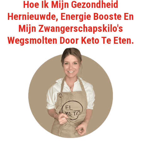
Hoe Ik Mijn Gezondheid
Hernieuwde, Energie Booste En
Mijn Zwangerschapskilo's
Wegsmolten Door Keto Te Eten.