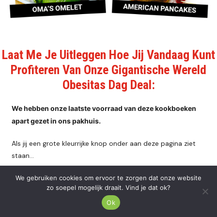
Laat Me Je Uitleggen Hoe Jij Vandaag Kunt
Profiteren Van Onze Gigantische Wereld
Obesitas Dag Deal:
We hebben onze laatste voorraad van deze kookboeken
apart gezet in ons pakhuis.
Als jij een grote kleurrijke knop onder aan deze pagina ziet
staan…
Dan betekent dat dat er nog een exemplaar beschikbaar is
We gebruiken cookies om ervoor te zorgen dat onze website
zo soepel mogelijk draait. Vind je dat ok?
voor jou.
Ok
Maar dat kan ieder moment veranderen.