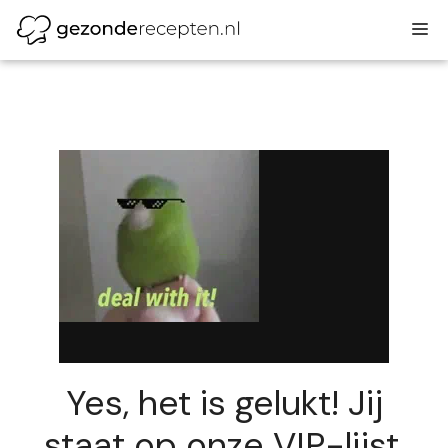
Ga
M
naar
de
inhoud
Yes, het is gelukt! Jij
staat op onze VIP-lijst.