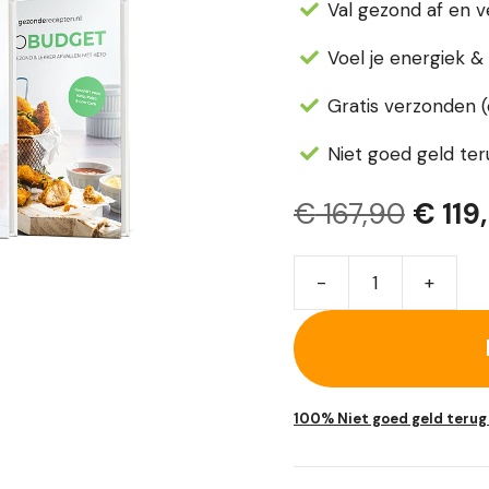
Val gezond af en v
Voel je energiek & 
Gratis verzonden 
Niet goed geld ter
Oorsp
€
167,90
€
119
prijs
-
+
was:
Keto
Kookboeken
€ 167,
Mega
Voordeelbundel
aantal
100% Niet goed geld terug