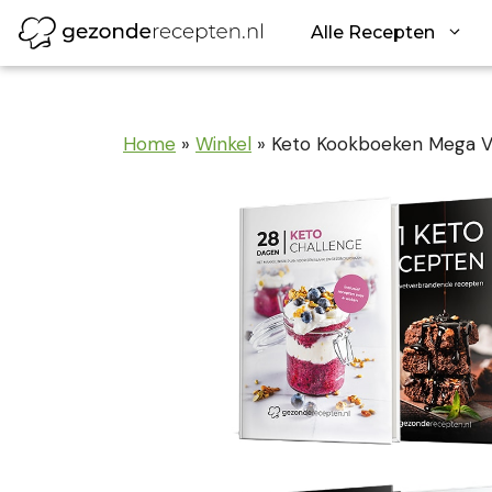
Ga
Alle Recepten
naar
de
inhoud
Home
»
Winkel
»
Keto Kookboeken Mega V