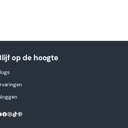
Blijf op de hoogte
logs
rvaringen
nloggen
ouTube
Facebook
Instagram
TikTok
Pinterest