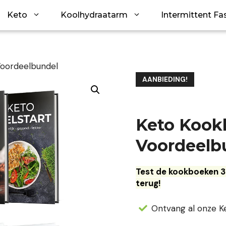
Keto
Koolhydraatarm
Intermittent Fa
oordeelbundel
AANBIEDING!
Keto Kook
Voordeelb
Test de kookboeken 3
terug!
Ontvang al onze K