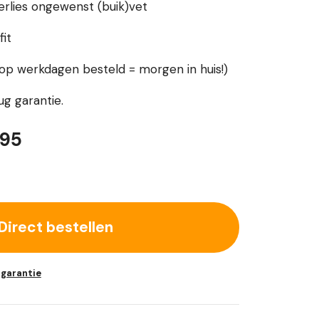
erlies ongewenst (buik)vet
fit
(op werkdagen besteld = morgen in huis!)
ug garantie.
ronkelijke
Huidige
,95
prijs
is:
90.
€ 119,95.
Direct bestellen
 garantie