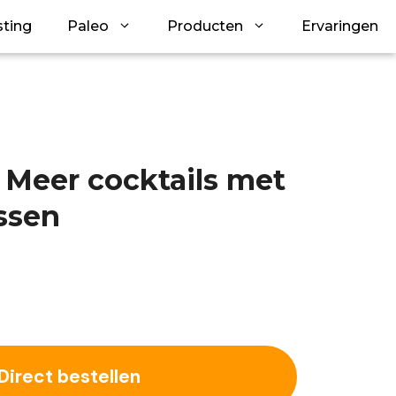
minder
flessen
sting
Paleo
Producten
Ervaringen
aantal
– Meer cocktails met
ssen
Direct bestellen