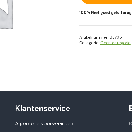
met
minder
100% Niet goed geld terug
flessen
aantal
Artikelnummer:
63795
Categorie:
Geen categorie
Klantenservice
Algemene voorwaarden
B