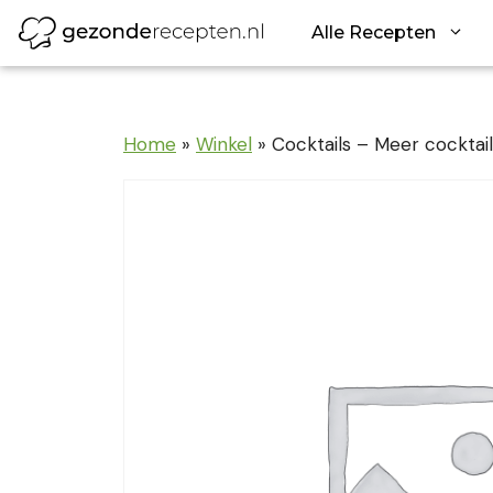
Ga
Alle Recepten
naar
de
inhoud
Home
»
Winkel
»
Cocktails – Meer cocktai