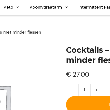
Keto
Koolhydraatarm
Intermittent Fa
ls met minder flessen
Cocktails 
minder fle
€
27,00
-
+
Cocktails
-
Meer
cocktails