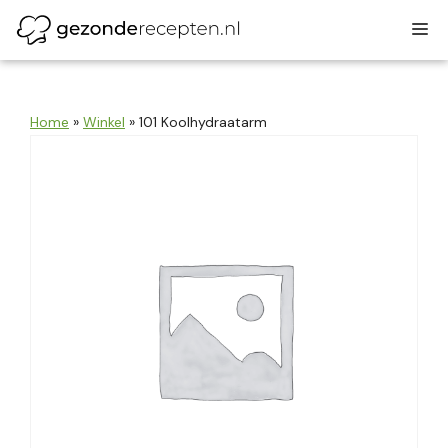
Ga
M
naar
de
inhoud
Home
»
Winkel
»
101 Koolhydraatarm