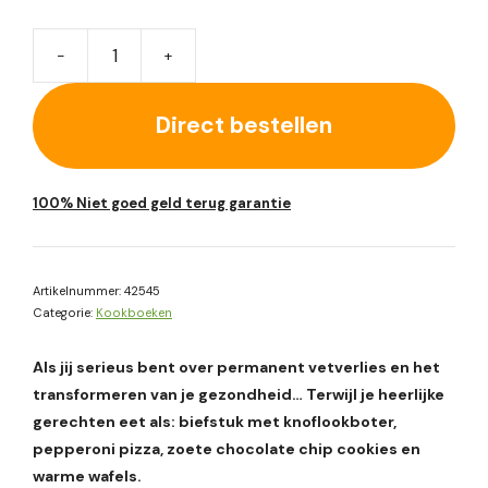
-
+
101
Keto
Direct bestellen
Recepten
&
Het
Complete
100% Niet goed geld terug garantie
Keto
Dieet
Kookboek
Artikelnummer:
42545
aantal
Categorie:
Kookboeken
Als jij serieus bent over permanent vetverlies en het
transformeren van je gezondheid… Terwijl je heerlijke
gerechten eet als: biefstuk met knoflookboter,
pepperoni pizza, zoete chocolate chip cookies en
warme wafels.