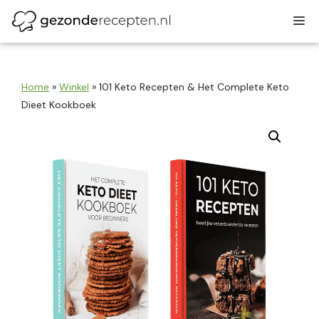
Ga
M
naar
de
inhoud
Home
»
Winkel
»
101 Keto Recepten & Het Complete Keto
Dieet Kookboek