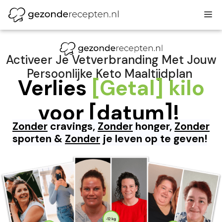
Ga
M
naar
de
inhoud
Activeer Je Vetverbranding Met Jouw
Persoonlijke Keto Maaltijdplan
Verlies
[Getal] kilo
voor [datum]!
Zonder
cravings,
Zonder
honger,
Zonder
sporten &
Zonder
je leven op te geven!