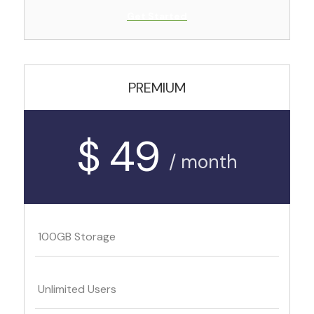
Get Started
PREMIUM
$ 49
/ month
100GB Storage
Unlimited Users