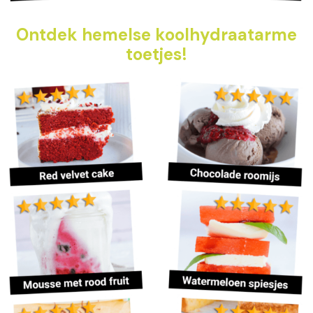
Ontdek hemelse koolhydraatarme
toetjes!