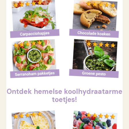
Ontdek hemelse koolhydraatarme
toetjes!