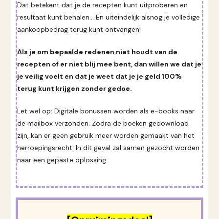
Dat betekent dat je de recepten kunt uitproberen en
resultaat kunt behalen... En uiteindelijk alsnog je volledige
aankoopbedrag terug kunt ontvangen!
Als je om bepaalde redenen niet houdt van de
recepten of er niet blij mee bent, dan willen we dat je
je veilig voelt en dat je weet dat je je geld 100%
terug kunt krijgen zonder gedoe.
Let wel op: Digitale bonussen worden als e-books naar
de mailbox verzonden. Zodra de boeken gedownload
zijn, kan er geen gebruik meer worden gemaakt van het
herroepingsrecht. In dit geval zal samen gezocht worden
naar een gepaste oplossing.