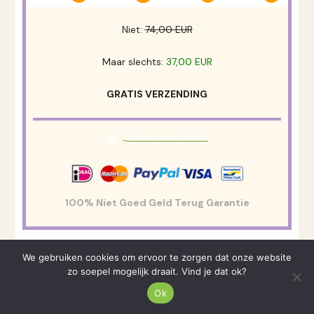
Niet:
74,00 EUR
Maar slechts:
37,00 EUR
GRATIS VERZENDING
Direct bestellen
100% Niet Goed Geld Terug Garantie
We gebruiken cookies om ervoor te zorgen dat onze website
Veelgestelde vragen
zo soepel mogelijk draait. Vind je dat ok?
Ok
Welke recepten staan er ​​in het Het 101
Uitbre