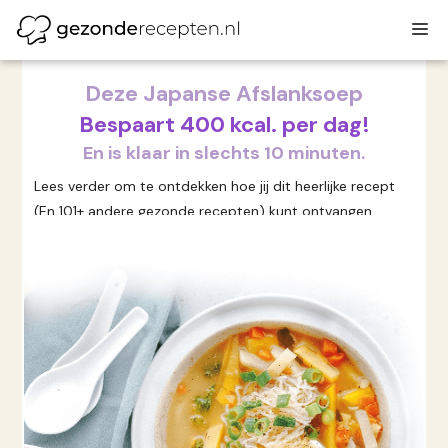
Ga
M
naar
de
inhoud
Deze Japanse Afslanksoep
Bespaart 400 kcal. per dag!
En is klaar in slechts 10 minuten.
Lees verder om te ontdekken hoe jij dit heerlijke recept
(En 101+ andere gezonde recepten) kunt ontvangen.