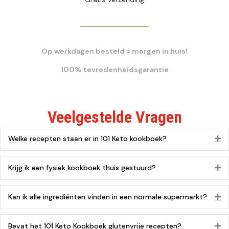
DIRECT BESTELLEN
Op werkdagen besteld = morgen in huis!
100% tevredenheidsgarantie
Veelgestelde Vragen
Welke recepten staan er ​​in 101 Keto kookboek?
Ui
Krijg ik een fysiek kookboek thuis gestuurd?
Ui
Kan ik alle ingrediënten vinden in een normale supermarkt?
Ui
Bevat het 101 Keto Kookboek glutenvrije recepten?
Ui