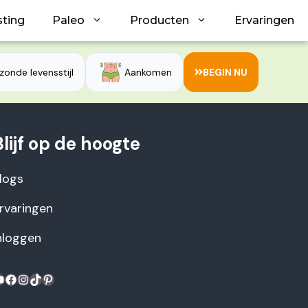
sting
Paleo
Producten
Ervaringen
zonde levensstijl
Aankomen
BEGIN NU
Blijf op de hoogte
logs
rvaringen
nloggen
ouTube
Facebook
Instagram
TikTok
Pinterest