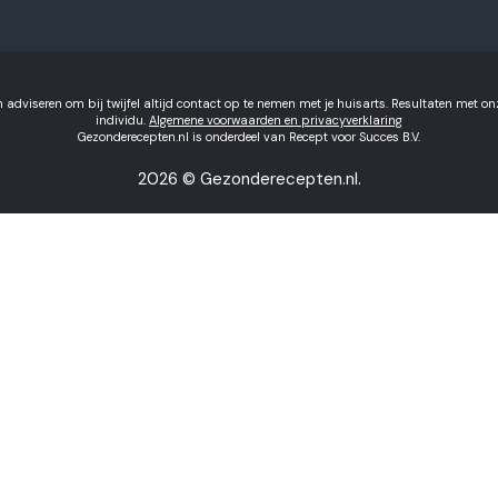
 adviseren om bij twijfel altijd contact op te nemen met je huisarts. Resultaten met o
individu.
Algemene voorwaarden en privacyverklaring
Gezonderecepten.nl is onderdeel van Recept voor Succes B.V.
2026 © Gezonderecepten.nl.