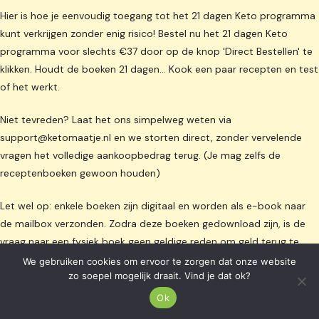
Hier is hoe je eenvoudig toegang tot het 21 dagen Keto programma
kunt verkrijgen zonder enig risico! Bestel nu het 21 dagen Keto
programma voor slechts €37 door op de knop 'Direct Bestellen' te
klikken. Houdt de boeken 21 dagen… Kook een paar recepten en test
of het werkt.
Niet tevreden? Laat het ons simpelweg weten via
support@ketomaatje.nl
en we storten direct, zonder vervelende
vragen het volledige aankoopbedrag terug. (Je mag zelfs de
receptenboeken gewoon houden)
Let wel op: enkele boeken zijn digitaal en worden als e-book naar
de mailbox verzonden. Zodra deze boeken gedownload zijn, is de
vraag naar een fysiek boek geen geldige reden om geld terug te
vragen. Wij zullen in dit geval samen op zoek gaan naar een gepaste
We gebruiken cookies om ervoor te zorgen dat onze website
zo soepel mogelijk draait. Vind je dat ok?
oplossing.
Ok