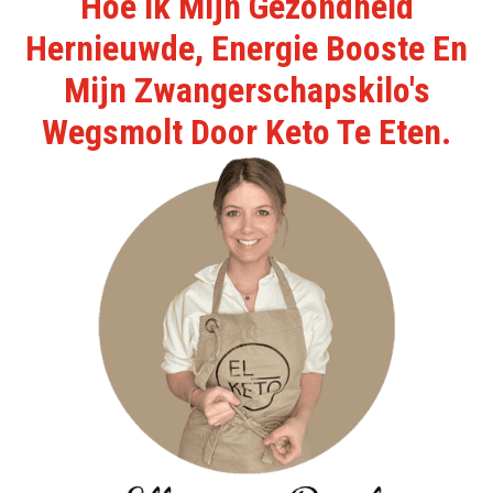
Hoe Ik Mijn Gezondheid
Hernieuwde, Energie Booste En
Mijn Zwangerschapskilo's
Wegsmolt Door Keto Te Eten.