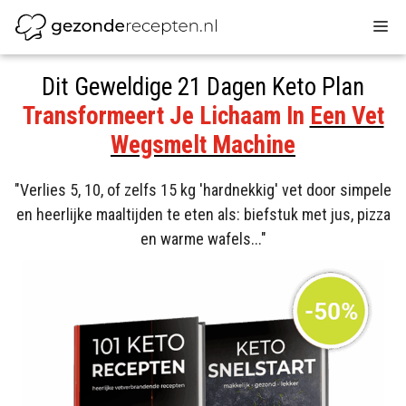
Ga
M
naar
de
inhoud
Dit Geweldige 21 Dagen Keto Plan
Transformeert Je Lichaam In
Een Vet
Wegsmelt Machine
"Verlies 5, 10, of zelfs 15 kg 'hardnekkig' vet door simpele
en heerlijke maaltijden te eten als: biefstuk met jus, pizza
en warme wafels..."