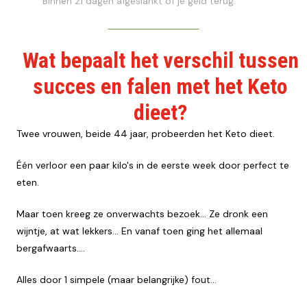
Binnen 21 dagen afgeslankt of je geld terug.
DIRECT BESTELLEN
Wat bepaalt het verschil tussen
succes en falen met het Keto
dieet?
Twee vrouwen, beide 44 jaar, probeerden het Keto dieet.
Één verloor een paar kilo's in de eerste week door perfect te
eten.
Maar toen kreeg ze onverwachts bezoek… Ze dronk een
wijntje, at wat lekkers… En vanaf toen ging het allemaal
bergafwaarts....
Alles door 1 simpele (maar belangrijke) fout…