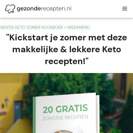
Ga
M
naar
de
inhoud
GRATIS KETO ZOMER KOOKBOEK + WEEKMENU
"Kickstart je zomer met deze
makkelijke & lekkere Keto
recepten!"