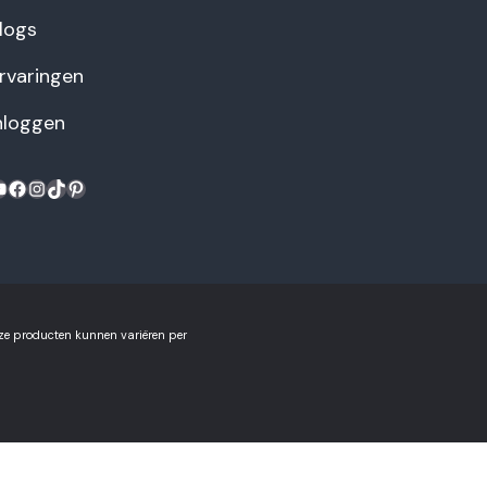
logs
rvaringen
nloggen
ouTube
Facebook
Instagram
TikTok
Pinterest
nze producten kunnen variëren per