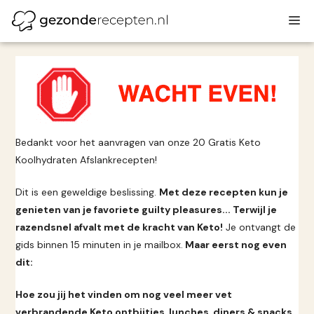
Ga
M
naar
de
inhoud
Bedankt voor het aanvragen van onze 20 Gratis Keto
Koolhydraten Afslankrecepten!
Dit is een geweldige beslissing.
Met deze recepten kun je
genieten van je favoriete guilty pleasures... Terwijl je
razendsnel afvalt met de kracht van Keto!
Je ontvangt de
gids binnen 15 minuten in je mailbox.
Maar eerst nog even
dit:
Hoe zou jij het vinden om nog veel meer vet
verbrandende Keto ontbijtjes, lunches, diners & snacks