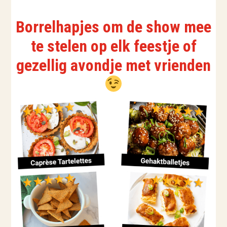
Borrelhapjes om de show mee
te stelen op elk feestje of
gezellig avondje met vrienden