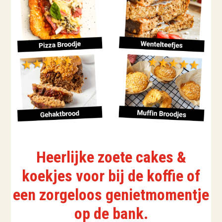
Heerlijke zoete cakes &
koekjes voor bij de koffie of
een zorgeloos genietmomentje
op de bank.