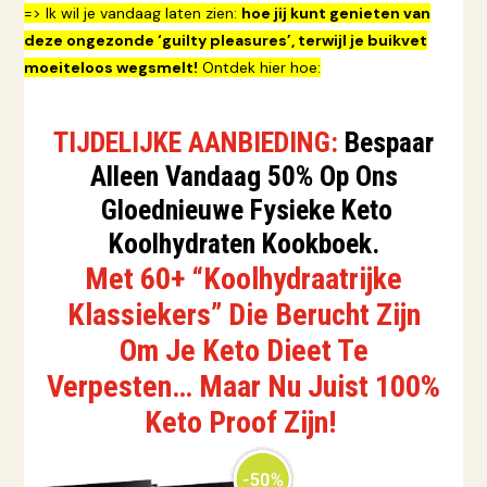
=> Ik wil je vandaag laten zien:
hoe jij kunt genieten van
deze ongezonde ‘guilty pleasures’, terwijl je buikvet
moeiteloos wegsmelt!
Ontdek hier hoe:
TIJDELIJKE AANBIEDING:
Bespaar
Alleen Vandaag 50% Op Ons
Gloednieuwe Fysieke Keto
Koolhydraten Kookboek.
Met 60+ “Koolhydraatrijke
Klassiekers” Die Berucht Zijn
Om Je Keto Dieet Te
Verpesten… Maar Nu Juist 100%
Keto Proof Zijn!