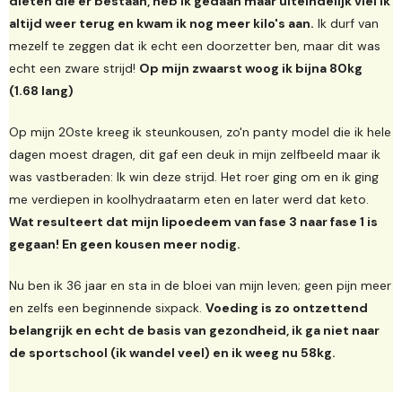
diëten die er bestaan, heb ik gedaan maar uiteindelijk viel ik
altijd weer terug en kwam ik nog meer kilo's aan.
Ik durf van
mezelf te zeggen dat ik echt een doorzetter ben, maar dit was
echt een zware strijd!
Op mijn zwaarst woog ik bijna 80kg
(1.68 lang)
Op mijn 20ste kreeg ik steunkousen, zo'n panty model die ik hele
dagen moest dragen, dit gaf een deuk in mijn zelfbeeld maar ik
was vastberaden: Ik win deze strijd. Het roer ging om en ik ging
me verdiepen in koolhydraatarm eten en later werd dat keto.
Wat resulteert dat mijn lipoedeem van fase 3 naar fase 1 is
gegaan! En geen kousen meer nodig.
Nu ben ik 36 jaar en sta in de bloei van mijn leven; geen pijn meer
en zelfs een beginnende sixpack.
Voeding is zo ontzettend
belangrijk en echt de basis van gezondheid, ik ga niet naar
de sportschool (ik wandel veel) en ik weeg nu 58kg.