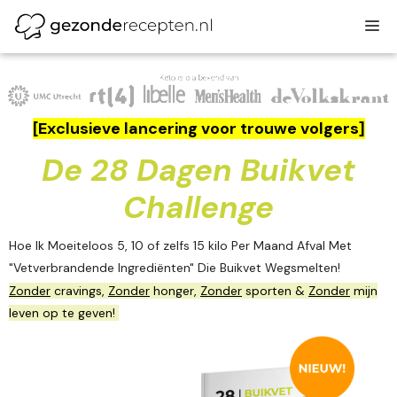
Ga
M
naar
de
inhoud
[Exclusieve lancering voor trouwe volgers]
De 28 Dagen Buikvet
Challenge
Hoe Ik Moeiteloos 5, 10 of zelfs 15 kilo Per Maand Afval Met
"Vetverbrandende Ingrediënten" Die Buikvet Wegsmelten!
Zonder
cravings,
Zonder
honger,
Zonder
sporten &
Zonder
mijn
leven op te geven!