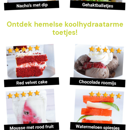
Ontdek hemelse koolhydraatarme
toetjes!