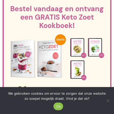
Bestel vandaag en ontvang
een GRATIS Keto Zoet
Kookboek!
+ 7 dagen per week begeleiding & tips van
We gebruiken cookies om ervoor te zorgen dat onze website
onze voedingscoaches.
zo soepel mogelijk draait. Vind je dat ok?
Ok
Niet:
74,00 EUR